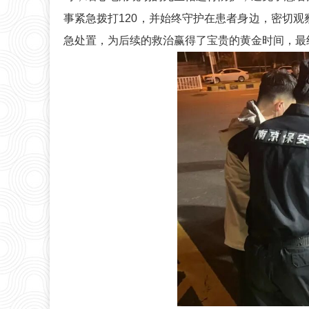
事紧急拨打120，并始终守护在患者身边，密切
急处置，为后续的救治赢得了宝贵的黄金时间，最