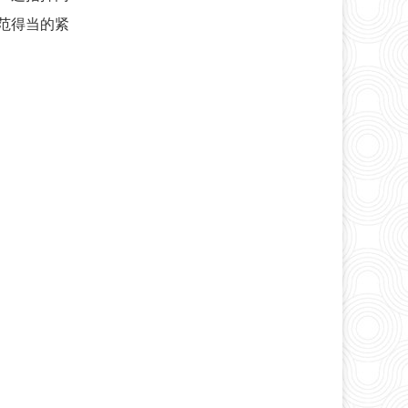
范得当的紧