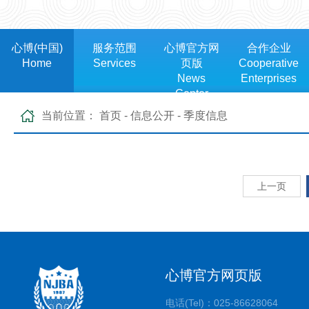
心博(中国)
服务范围
心博官方网
合作企业
Home
Services
页版
Cooperative
News
Enterprises
Center
当前位置：
首页
-
信息公开
-
季度信息
上一页
心博官方网页版
电话(Tel)：025-86628064