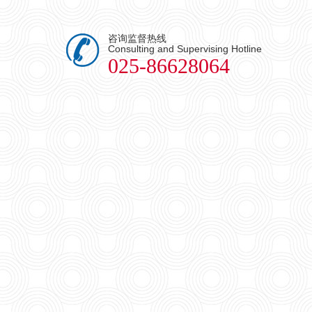
咨询监督热线
Consulting and Supervising Hotline
025-86628064