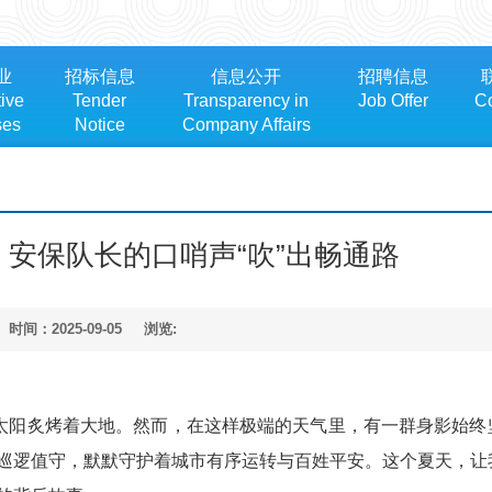
业
招标信息
信息公开
招聘信息
ive
Tender
Transparency in
Job Offer
Co
ses
Notice
Company Affairs
| 安保队长的口哨声“吹”出畅通路
时间：2025-09-05
浏览:
的太阳炙烤着大地。然而，在这样极端的天气里，有一群身影始终
巡逻值守，默默守护着城市有序运转与百姓平安。这个夏天，让