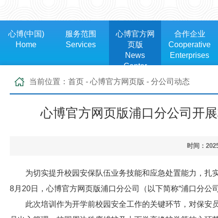
心博(中国)
服务范围
心博官方网
合作企业
Home
Services
页版
Cooperative
News
Enterprises
Center
当前位置：
首页
-
心博官方网页版
-
分公司动态
心博官方网页版浦口分公司开展
时间：2025-
为切实提升校园安保队伍业务技能和应急处置能力，扎
8月20日，心博官方网页版浦口分公司（以下简称“浦口分公
此次培训作为开学前校园安全工作的关键环节，对保安