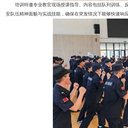
培训特邀专业教官现场授课指导。内容包括队列训练、
安队伍精神面貌与实战技能，确保在突发情况下能够快速响应