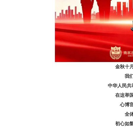
金秋十
我
中华人民共
在这举
心博
全
初心如