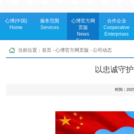
心博(中国)
服务范围
心博官方网
合作企业
Home
Services
页版
Cooperative
News
Enterprises
Center
当前位置：
首页
-
心博官方网页版
-
公司动态
以忠诚守护
时间：2025-