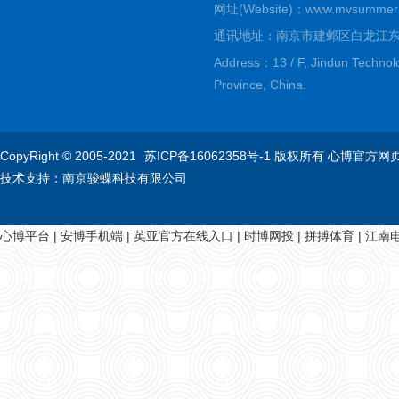
网址(Website)：www.mvsummer
通讯地址：南京市建邺区白龙江东
Address：13 / F, Jindun Technology
Province, China.
CopyRight © 2005-2021
苏ICP备16062358号-1
版权所有 心博官方网
技术支持：
南京骏蝶科技有限公司
心博平台
|
安博手机端
|
英亚官方在线入口
|
时博网投
|
拼搏体育
|
江南