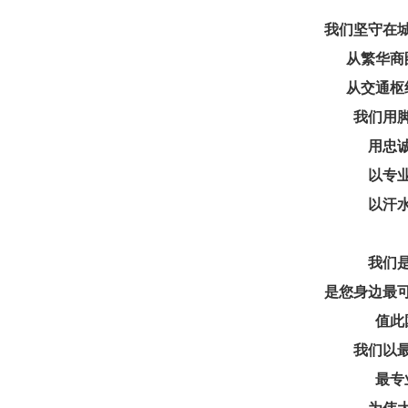
我们坚守在
从繁华商
从交通枢
我们用
用忠
以专
以汗
我们
是您身边最
值此
我们以
最专